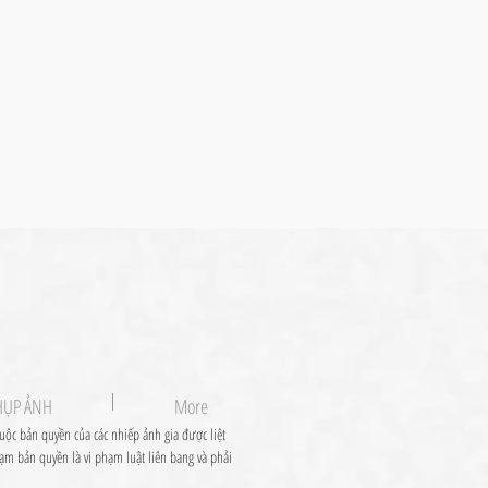
HỤP ẢNH
More
uộc bản quyền của các nhiếp ảnh gia được liệt
ạm bản quyền là vi phạm luật liên bang và phải