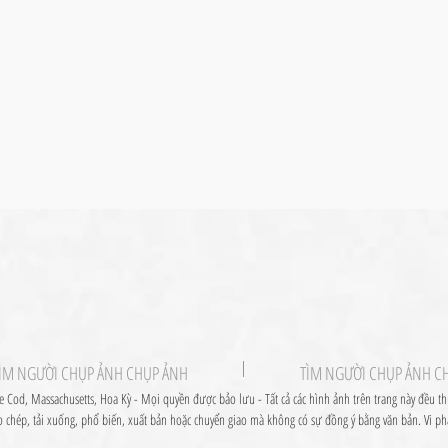
ÌM NGƯỜI CHỤP ẢNH CHỤP ẢNH
TÌM NGƯỜI CHỤP ẢNH C
 Cod, Massachusetts, Hoa Kỳ - Mọi quyền được bảo lưu - Tất cả các hình ảnh trên trang này đều th
 chép, tải xuống, phổ biến, xuất bản hoặc chuyển giao mà không có sự đồng ý bằng văn bản. Vi ph