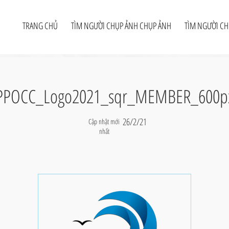
TRANG CHỦ
TÌM NGƯỜI CHỤP ẢNH CHỤP ẢNH
TÌM NGƯỜI C
PPOCC_Logo2021_sqr_MEMBER_600p
26/2/21
Cập nhật mới
nhất