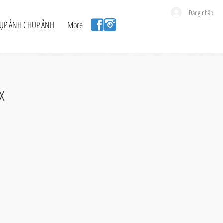
Đăng nhập
HỤP ẢNH CHỤP ẢNH
More
x